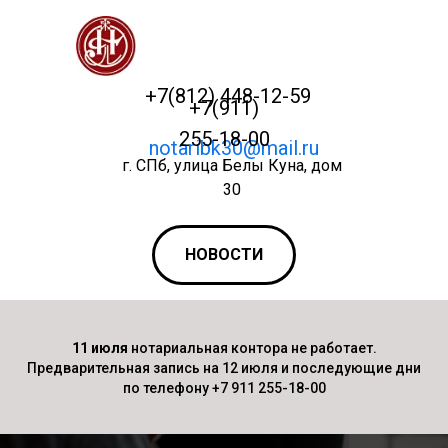
+7(812) 448-12-59
+7(911)
255-18-00
notaribk30@mail.ru
г. СПб, улица Белы Куна, дом
30
НОВОСТИ
11 июля
нотариальная контора не работает.
Предварительная запись на 12 июля и последующие дни
по телефону +7 911 255-18-00